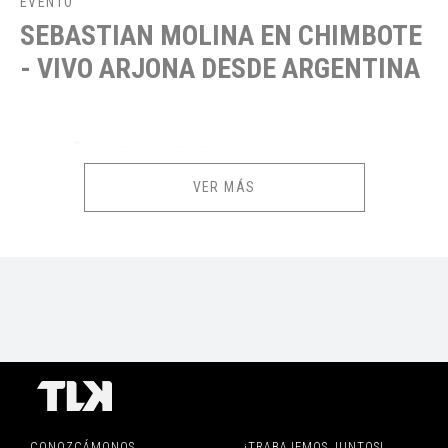
EVENTO
SEBASTIAN MOLINA EN CHIMBOTE
- VIVO ARJONA DESDE ARGENTINA
RESEÑA DEL EVENTO
VER MÁS
La descarga de los E-tickets estará disponible desde 2 días antes
de la fecha de tu evento o función.
INFORMACIÓN IMPORTANTE
PROMOCIONES Y DESCUENTOS
PERSONAS CON DISCAPACIDAD:
De acuerdo con la Ley General de
CONOZCÁMONOS
¡TRABAJEMOS JUNTOS!