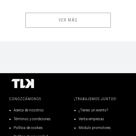
INFORMACIÓN IMPORTANTE
VER MÁS
Público recomendado:
NIÑOS / FAMILIAR
Podrán ingresar a partir de los 5 años, acompañados de un adulto
responsable de su seguridad, cada uno con su entrada en el mismo
sector.
Duración aproximada del evento:
2 horas.
La descarga de los E-tickets estará disponible desde 2 días antes
de la fecha de tu evento o función.
CONOZCÁMONOS
¡TRABAJEMOS JUNTOS!
Deberán presentar su ticket o e-ticket para el ingreso. Todos los boletos
Acerca de nosotros
¿Tienes un evento?
serán escaneados al ingreso por medio de dispositivos digitales. En
Términos y condiciones
Venta empresas
caso que el ticket o e-ticket esté roto, en mal estado o con indicios de
Política de cookies
Módulo promotores
falsificación, la producción u organizador podrán NO AUTORIZAR la
entrada al recinto.