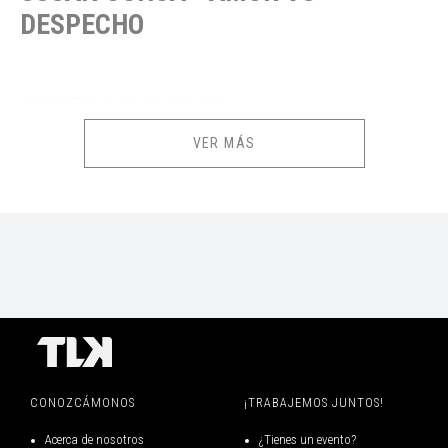
DESPECHO
RESEÑA DEL EVENTO
VER MÁS
LA ARTISTA PERUANA COMPARTIRA UNA NOCHE CON TODOS SUS FANS
Y SEGUIDORES CON LOS MEJORES ÉXITOS MUSICALES DE AMOR Y
DESPECHO, LA CITA ES EL VIERNES 24 DE JULIO A LAS 10:30 DE LA
NOCHE, EN LA ESTACIÓN DE BARRANCO.
CONSUMO MÍNIMO DE S/50 POR PERSONA EN EL LOCAL.
La descarga de los E-tickets estará disponible desde 2 días antes
de la fecha de tu evento o función.
CONOZCÁMONOS
¡TRABAJEMOS JUNTOS!
Acerca de nosotros
¿Tienes un evento?