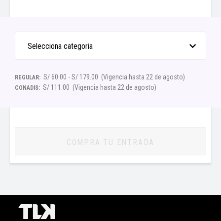
demostrando que los sueños, cuando se construyen con esfuerzo y
pasión, pueden perdurar para siempre.
CONSUMO MÍNIMO DE S/40 POR PERSONA EN EL LOCAL.
Selecciona categoria
La descarga de los E-tickets estará disponible desde 2 días antes
de la fecha de tu evento o función.
S/ 60.00 - S/ 179.00
(Vigencia hasta 22 de agosto)
REGULAR:
S/ 111.00
(Vigencia hasta 22 de agosto)
CONADIS:
INFORMACIÓN IMPORTANTE
COMPRA TU ENTRADA
PROMOCIONES Y DESCUENTOS
PERSONAS CON DISCAPACIDAD:
De acuerdo con la Ley General de
la Persona con Discapacidad (N.º 29973), el descuento puede ser
adquirido por personas con discapacidad debidamente acreditadas,
quienes deberán presentar su carné de CONADIS vigente, o su
certificado de discapacidad emitido por una entidad de salud
autorizada, o su Resolución Ejecutiva de inscripción en el Registro
Nacional de la Persona con Discapacidad; además del Documento
Nacional de Identidad al momento del ingreso al evento. El beneficio