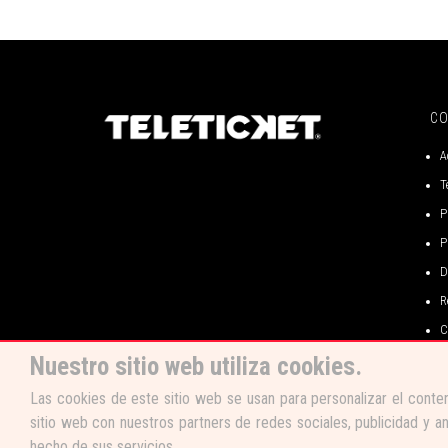
C
A
T
P
P
D
R
C
Nuestro sitio web utiliza cookies.
Las cookies de este sitio web se usan para personalizar el conten
sitio web con nuestros partners de redes sociales, publicidad y a
hecho de sus servicios.