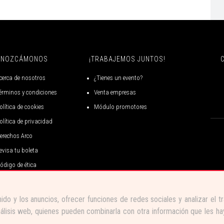
ONOZCÁMONOS
¡TRABAJEMOS JUNTOS!
cerca de nosotros
¿Tienes un evento?
érminos y condiciones
Venta empresas
olítica de cookies
Módulo promotores
olítica de privacidad
erechos Arco
evisa tu boleta
ódigo de ética
ido y los anuncios, ofrecer funciones de redes sociales y analizar el
nálisis web, quienes pueden combinarla con otra información que les h