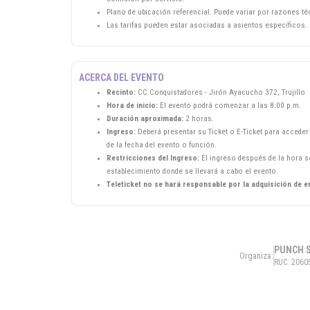
Plano de ubicación referencial. Puede variar por razones t
Las tarifas pueden estar asociadas a asientos específicos.
ACERCA DEL EVENTO
Recinto:
CC.Conquistadores - Jirón Ayacucho 372, Trujillo
Hora de inicio:
El evento podrá comenzar a las 8:00 p.m.
Duración aproximada:
2 horas.
Ingreso:
Deberá presentar su Ticket o E-Ticket para acceder 
de la fecha del evento o función.
Restricciones del Ingreso:
El ingreso después de la hora se
establecimiento donde se llevará a cabo el evento.
Teleticket no se hará responsable por la adquisición de e
PUNCH 
Organiza:
RUC: 2060