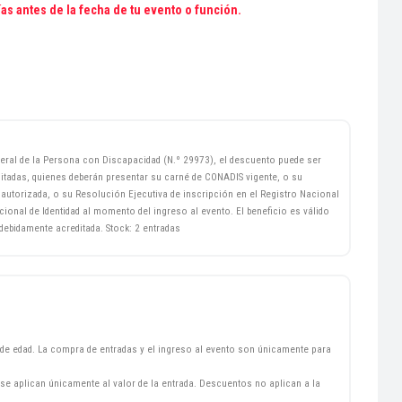
ías antes de la fecha de tu evento o función.
ral de la Persona con Discapacidad (N.º 29973), el descuento puede ser
itadas, quienes deberán presentar su carné de CONADIS vigente, o su
d autorizada, o su Resolución Ejecutiva de inscripción en el Registro Nacional
nal de Identidad al momento del ingreso al evento. El beneficio es válido
ebidamente acreditada. Stock: 2 entradas
de edad. La compra de entradas y el ingreso al evento son únicamente para
se aplican únicamente al valor de la entrada. Descuentos no aplican a la