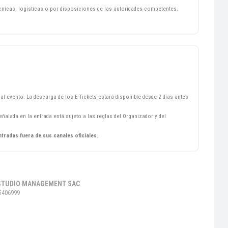
écnicas, logísticas o por disposiciones de las autoridades competentes.
al evento. La descarga de los E-Tickets estará disponible desde 2 días antes
ñalada en la entrada está sujeto a las reglas del Organizador y del
ntradas fuera de sus canales oficiales.
STUDIO MANAGEMENT SAC
5406999